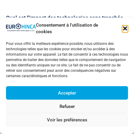
Quel est l'impact des technologies sans tranchée
sur le CAPEX et l'OPEX par rapport à l'excavation
Consentement à l'utilisation de
en tranchée ouverte ?
cookies
Pour vous offrir la meilleure expérience possible, nous utilisons des
technologies telles que les cookies pour stocker et/ou accéder à des
Quels sont les paramètres de production, de
informations sur votre appareil. Le fait de consentir à ces technologies nous
qualité et de sécurité contrôlés dans le cadre d'un
permettra de traiter des données telles que le comportement de navigation
projet de microtunnelage ?
ou des identifiants uniques sur ce site. Le fait de ne pas consentir ou de
retirer son consentement peut avoir des conséquences négatives sur
certaines caractéristiques et fonctions.
Quelles sont les exigences en matière de travaux
Accepter
de génie civil et de trous d'homme pour un projet
de fonçage de pipeline ?
Refuser
Voir les préférences
Comment un émissaire sous-marin à microtunnel
est-il conçu et mis en œuvre à partir de la terre ?