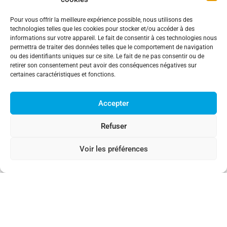
Comment fonctionne le forage horizontal
Pour vous offrir la meilleure expérience possible, nous utilisons des
directionnel dans le cadre du creusement
technologies telles que les cookies pour stocker et/ou accéder à des
de tunnels ?
informations sur votre appareil. Le fait de consentir à ces technologies nous
permettra de traiter des données telles que le comportement de navigation
Le forage directionnel horizontal (HDD) est une
ou des identifiants uniques sur ce site. Le fait de ne pas consentir ou de
technologie clé dans la construction de tunnels sans
retirer son consentement peut avoir des conséquences négatives sur
excavation à ciel ouvert. Son application est
certaines caractéristiques et fonctions.
Lire la suite "
Accepter
Refuser
Voir les préférences