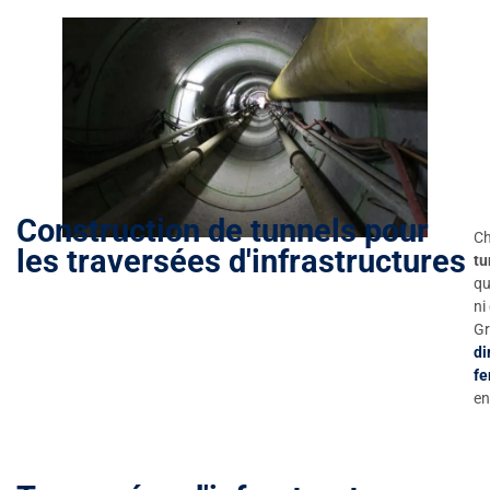
Construction de tunnels pour
Ch
les traversées d'infrastructures
tu
qu
ni
Gr
di
f
en