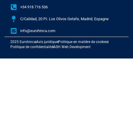
+34 918 716 536
C/Calidad, 20 P.I. Los Olivos Getafe, Madrid, Espagne
info@eurohinca.com
2025 Eurohinca
Avis juridique
Politique en matière de cookies
Politique de confidentialité
ASH Web Development