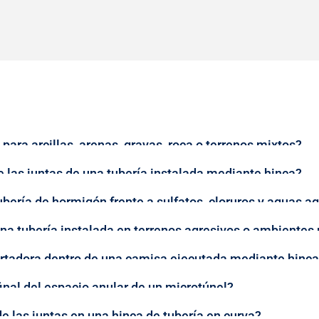
para arcillas, arenas, gravas, roca o terrenos mixtos?
las juntas de una tubería instalada mediante hinca?
bería de hormigón frente a sulfatos, cloruros y aguas a
una tubería instalada en terrenos agresivos o ambientes
ortadora dentro de una camisa ejecutada mediante hinc
inal del espacio anular de un microtúnel?
e las juntas en una hinca de tubería en curva?