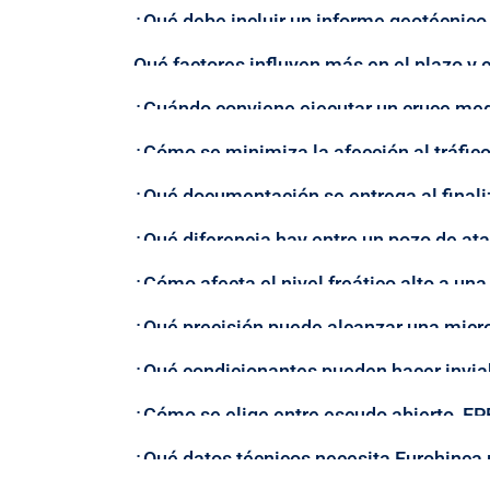
¿Qué debe incluir un informe geotécnico
Qué factores influyen más en el plazo y 
¿Cuándo conviene ejecutar un cruce medi
¿Cómo se minimiza la afección al tráfico
¿Qué documentación se entrega al finali
¿Qué diferencia hay entre un pozo de at
¿Cómo afecta el nivel freático alto a un
¿Qué precisión puede alcanzar una micro
¿Qué condicionantes pueden hacer inviab
¿Cómo se elige entre escudo abierto, EP
¿Qué datos técnicos necesita Eurohinca p