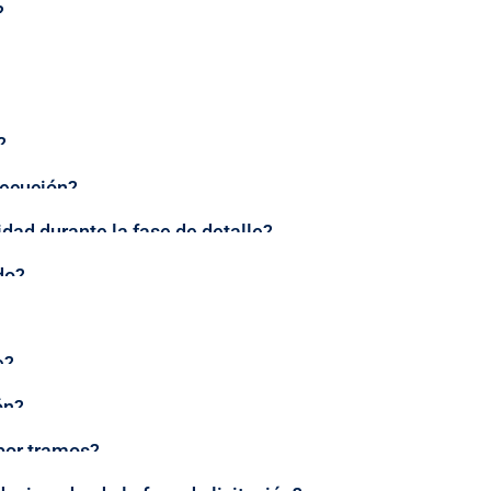
?
?
jecución?
dad durante la fase de detalle?
do?
e?
ón?
 por tramos?