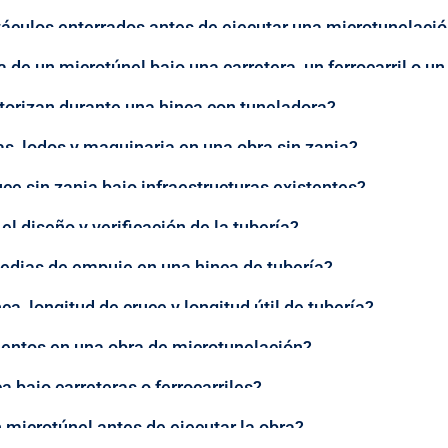
áculos enterrados antes de ejecutar una microtunelaci
de un microtúnel bajo una carretera, un ferrocarril o u
orizan durante una hinca con tuneladora?
as, lodos y maquinaria en una obra sin zanja?
e sin zanja bajo infraestructuras existentes?
l diseño y verificación de la tubería?
edias de empuje en una hinca de tubería?
ca, longitud de cruce y longitud útil de tubería?
ientos en una obra de microtunelación?
a bajo carreteras o ferrocarriles?
 microtúnel antes de ejecutar la obra?