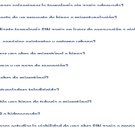
 para seleccionar la tecnología sin zanja adecuada?
coste de un proyecto de hinca o microtunelación?
ante tecnología SIN zanja en lugar de excavación a ciel
, servicios existentes y entorno urbano?
zar una obra de microtúnel o hinca?
aque y un pozo de recepción?
a obra de microtúnel?
tuneladora teledirigida?
le una hinca de tubería o microtúnel?
B e hidroescudo?
ara estudiar la viabilidad de una obra SIN zanja o prepa