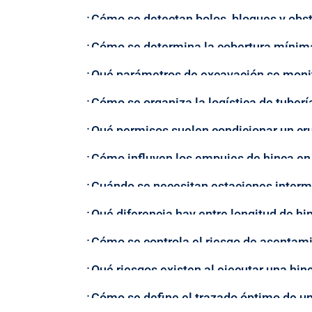
¿Cómo se detectan bolos, bloques y obst
¿Cómo se determina la cobertura mínima 
¿Qué parámetros de excavación se monit
¿Cómo se organiza la logística de tuberí
¿Qué permisos suelen condicionar un cruc
¿Cómo influyen los empujes de hinca en e
¿Cuándo se necesitan estaciones interm
¿Qué diferencia hay entre longitud de hin
¿Cómo se controla el riesgo de asentam
¿Qué riesgos existen al ejecutar una hinc
¿Cómo se define el trazado óptimo de un