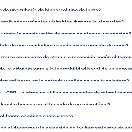
 de una tubería de hinca y el tipo de junta?
profundos y túneles visitables durante la ejecución?
urante la construcción de pozos de ataque y recepción?
alida de una tuneladora cuando existe presión de agua?
izarse en un pozo de ataque o recepción según el terre
o, el sifonamiento y la inestabilidad basal de un pozo 
en aplicarse en la entrada y salida de una tuneladora?
t —GBR— y cómo se utiliza en proyectos de microtunela
 karst o huecos en el trazado de un microtúnel?
l frente combina suelo y roca?
 en el desgaste y la selección de las herramientas de co