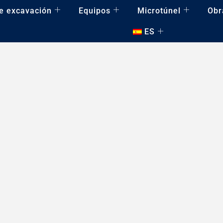
e excavación
Equipos
Microtúnel
Obr
ES