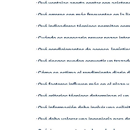
¿Qué ventajas aporta contar con asisten
¿Qué errores son más frecuentes en la l
¿Qué indicadores técnicos permiten comp
¿Cuándo es necesario prever pozos inte
¿Qué condicionantes de acceso, logística
¿Qué riesgos pueden convertir un trazad
¿Cómo se estima el rendimiento diario de
¿Qué factores influyen más en el plazo y
¿Qué criterios técnicos determinan si un
¿Qué información debe incluir una solici
¿Qué debe valorar una ingeniería para dec