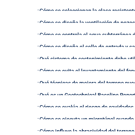
¿Cómo se seleccionan la clase resistente
¿Cómo se diseña la ventilación de pozos 
¿Cómo se controla el agua subterránea d
¿Cómo se diseña el sello de entrada y s
¿Qué sistema de sostenimiento debe util
¿Cómo se evita el levantamiento del fond
¿Qué técnicas de mejora del terreno pued
¿Qué es un Geotechnical Baseline Repor
¿Cómo se evalúa el riesgo de cavidades,
¿Cómo se ejecuta un microtúnel cuando e
¿Cómo influye la abrasividad del terreno