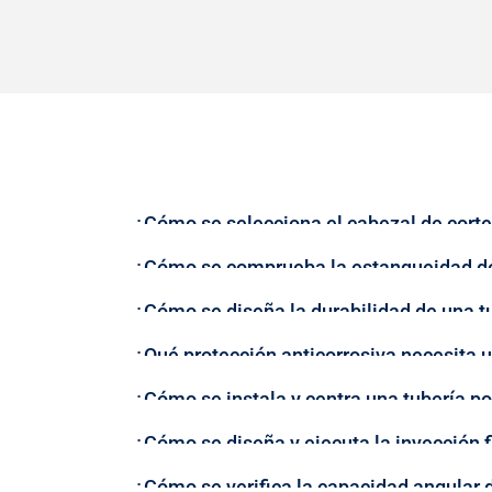
¿Cómo se selecciona el cabezal de corte 
¿Cómo se comprueba la estanqueidad de 
¿Cómo se diseña la durabilidad de una tu
¿Qué protección anticorrosiva necesita 
¿Cómo se instala y centra una tubería p
¿Cómo se diseña y ejecuta la inyección f
¿Cómo se verifica la capacidad angular d