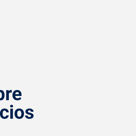
bre
cios