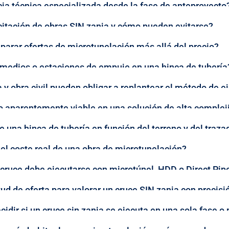
cia técnica especializada desde la fase de anteproyecto
icitación de obras SIN zanja y cómo pueden evitarse?
arar ofertas de microtunelación más allá del precio?
rmedios o estaciones de empuje en una hinca de tubería
 y obra civil pueden obligar a replantear el método de e
o aparentemente viable en una solución de alta compleji
 una hinca de tubería en función del terreno y del traza
 el coste real de una obra de microtunelación?
 cruce debe ejecutarse con microtúnel, HDD o Direct Pip
tud de oferta para valorar un cruce SIN zanja con precisi
idir si un cruce sin zanja se ejecuta en una sola fase o