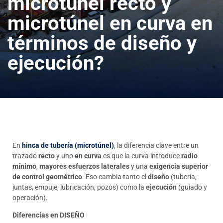
microtúnel recto y
microtúnel en curva en
términos de diseño y
ejecución?
En
hinca de tubería (microtúnel)
, la diferencia clave entre un
trazado
recto
y uno
en curva
es que la curva introduce
radio
mínimo
,
mayores esfuerzos laterales
y una
exigencia superior
de control geométrico
. Eso cambia tanto el
diseño
(tubería,
juntas, empuje, lubricación, pozos) como la
ejecución
(guiado y
operación).
Diferencias en DISEÑO