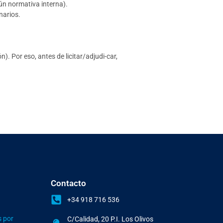
ún normativa interna).
arios.
. Por eso, antes de licitar/adjudi-car,
Contacto
+34 918 716 536
s por
C/Calidad, 20 P.I. Los Olivos