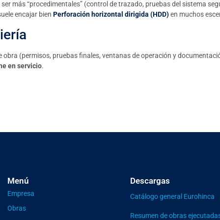
 ser más “procedimentales” (control de trazado, pruebas del sistema seg
suele encajar bien
Perforación horizontal dirigida (HDD)
en muchos escen
iería
e obra (permisos, pruebas finales, ventanas de operación y documentación)
e en servicio
.
Menú
Descargas
Empresa
Catálogo general Eurohinca
Obras
Resumen de obras ejecutada