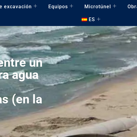
e excavación
Equipos
Microtúnel
Obr
ES
entre un
ra agua
,
s (en la