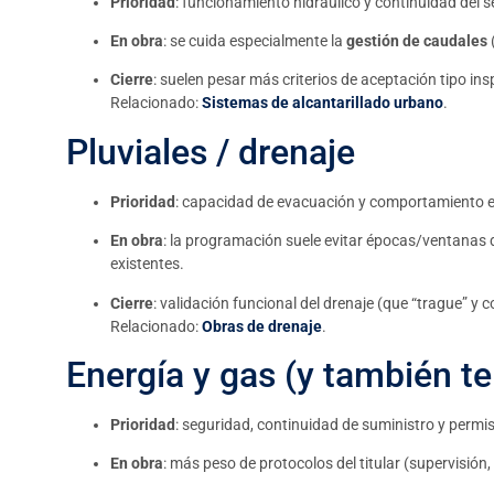
Prioridad
: funcionamiento hidráulico y continuidad del se
En obra
: se cuida especialmente la
gestión de caudales
Cierre
: suelen pesar más criterios de aceptación tipo in
Relacionado:
Sistemas de alcantarillado urbano
.
Pluviales / drenaje
Prioridad
: capacidad de evacuación y comportamiento en
En obra
: la programación suele evitar épocas/ventanas de
existentes.
Cierre
: validación funcional del drenaje (que “trague” y
Relacionado:
Obras de drenaje
.
Energía y gas (y también t
Prioridad
: seguridad, continuidad de suministro y permi
En obra
: más peso de protocolos del titular (supervisión,