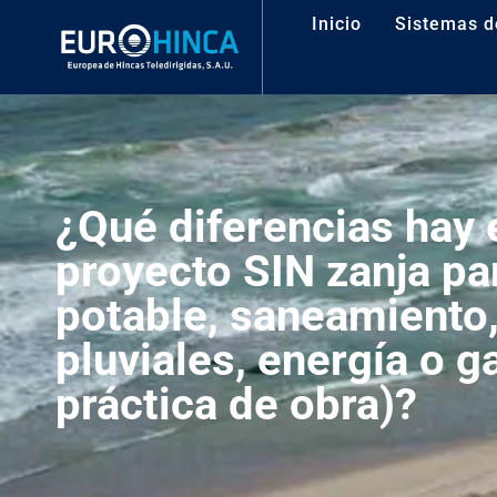
Inicio
Sistemas d
¿Qué diferencias hay 
proyecto SIN zanja pa
potable, saneamiento
pluviales, energía o ga
práctica de obra)?