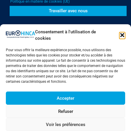
Politique en matière de cookies (UE)
Travailler avec nous
Téléchargements
Consentement à l'utilisation de
Catalogue général Eurohinca
cookies
Résumé des travaux réalisés par Eurohinca
Pour vous offrir la meilleure expérience possible, nous utilisons des
Portail des employés
technologies telles que les cookies pour stocker et/ou accéder à des
Mon compte
informations sur votre appareil. Le fait de consentir à ces technologies nous
permettra de traiter des données telles que le comportement de navigation
ou des identifiants uniques sur ce site. Le fait de ne pas consentir ou de
retirer son consentement peut avoir des conséquences négatives sur
Contact
certaines caractéristiques et fonctions.
+34 918 716 536
Accepter
C/Calidad, 20 P.I. Los Olivos Getafe, Madrid, Espagne
Refuser
info@eurohinca.com
2025 Eurohinca
Avis juridique
Politique en matière de cookies
Voir les préférences
Politique de confidentialité
ASH Web Development