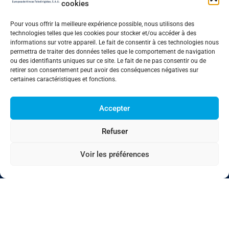
cookies
Pour vous offrir la meilleure expérience possible, nous utilisons des
technologies telles que les cookies pour stocker et/ou accéder à des
"Spécialistes de la construction de tunnels".
informations sur votre appareil. Le fait de consentir à ces technologies nous
permettra de traiter des données telles que le comportement de navigation
ou des identifiants uniques sur ce site. Le fait de ne pas consentir ou de
retirer son consentement peut avoir des conséquences négatives sur
certaines caractéristiques et fonctions.
Menu
Accepter
Entreprise
Refuser
Travaux
Nouvelles
Voir les préférences
Questions fréquemment posées
Canal des plaintes
Politique en matière de cookies (UE)
Travailler avec nous