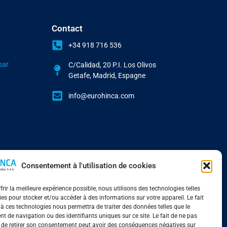
Contact
+34 918 716 536
par
C/Calidad, 20 P.I. Los Olivos
Getafe, Madrid, Espagne
info@eurohinca.com
Consentement à l'utilisation de cookies
rir la meilleure expérience possible, nous utilisons des technologies telles
ies pour stocker et/ou accéder à des informations sur votre appareil. Le fait
 à ces technologies nous permettra de traiter des données telles que le
 de navigation ou des identifiants uniques sur ce site. Le fait de ne pas
 de retirer son consentement peut avoir des conséquences négatives sur