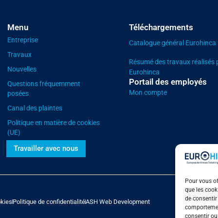
Menu
Téléchargements
Entreprise
Catalogue général Eurohinca
Travaux
Résumé des travaux réalisés 
Nouvelles
Eurohinca
Portail des employés
Questions fréquemment
Mon compte
posées
Canal des plaintes
Politique en matière de cookies
(UE)
Travailler avec nous
Pour vous off
que les cook
de consentir
okies
Politique de confidentialité
ASH Web Development
comportement
consentir ou