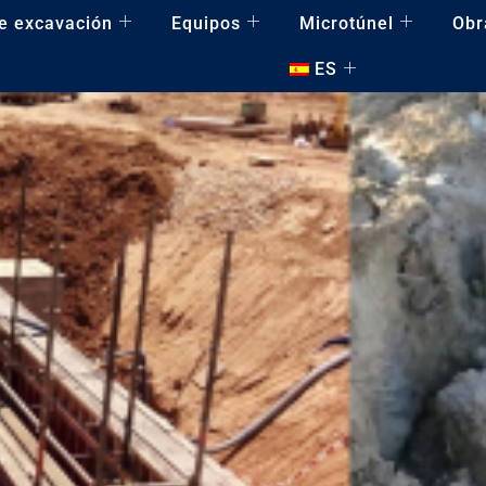
e excavación
Equipos
Microtúnel
Obr
ES