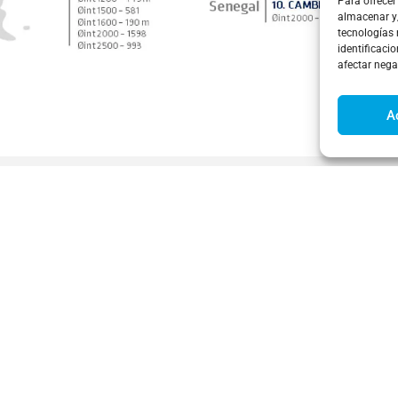
Para ofrecer
almacenar y/
tecnologías
identificacio
afectar nega
A
r considerar a nuestra empresa para tus 
s!